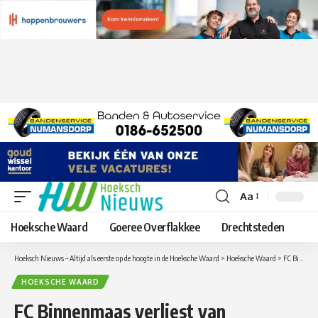
Aa
Lettergrootte
aanpassen
Hoeksche Waard
Goeree Overflakkee
Drechtsteden
Hoeksch Nieuws – Altijd als eerste op de hoogte in de Hoeksche Waard
>
Hoeksche Waard
>
FC Binnenmaas verliest van Heinenoord voor Voetbal Rotterdam Cup
HOEKSCHE WAARD
FC Binnenmaas verliest van