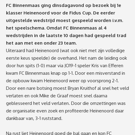
FC Binnenmaas ging
dinsdagavond
op bezoek bij 1e
klasser Heinenoord voor de Fidus Cup. De eerder
uitgestelde wedstrijd moest gespeeld worden i.v.m.
het speelschema. Omdat FC Binnenmaas al 4
wedstrijden in de laatste 10 dagen had gespeeld trad
het aan met een onder 23 team.
Uiteraard had Heinenoord (wat ook niet met zijn volledige
eerste keus speelde) de overhand. Het nam de leiding ook
door hun spits (1-0) maar via JO19-1 speler Kris van Efferen
kwam FC Binnenmaas knap op 1-1. Door een misverstand in
de opbouw kwam Heinenoord weer op voorsprong 2-1.
Door een nare botsing moest Bryan Kruithof al snel het veld
verlaten en ook Mike de Graaf moest snel daarna
geblesseerd het veld verlaten. Door die omzettingen was
de organisatie even zoek en profiteerde Heinenoord daar
dankbaar van, 3-1 ruststand.
Na rust liet Heinenoord goed de bal gaan en kon FC