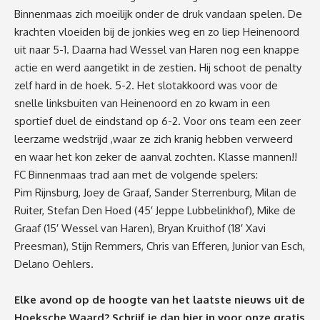
Binnenmaas zich moeilijk onder de druk vandaan spelen. De
krachten vloeiden bij de jonkies weg en zo liep Heinenoord
uit naar 5-1. Daarna had Wessel van Haren nog een knappe
actie en werd aangetikt in de zestien. Hij schoot de penalty
zelf hard in de hoek. 5-2. Het slotakkoord was voor de
snelle linksbuiten van Heinenoord en zo kwam in een
sportief duel de eindstand op 6-2. Voor ons team een zeer
leerzame wedstrijd ,waar ze zich kranig hebben verweerd
en waar het kon zeker de aanval zochten. Klasse mannen!!
FC Binnenmaas trad aan met de volgende spelers:
Pim Rijnsburg, Joey de Graaf, Sander Sterrenburg, Milan de
Ruiter, Stefan Den Hoed (45′ Jeppe Lubbelinkhof), Mike de
Graaf (15′ Wessel van Haren), Bryan Kruithof (18′ Xavi
Preesman), Stijn Remmers, Chris van Efferen, Junior van Esch,
Delano Oehlers.
Elke avond op de hoogte van het laatste nieuws uit de
Hoeksche Waard? Schrijf je dan
hier
in voor onze gratis