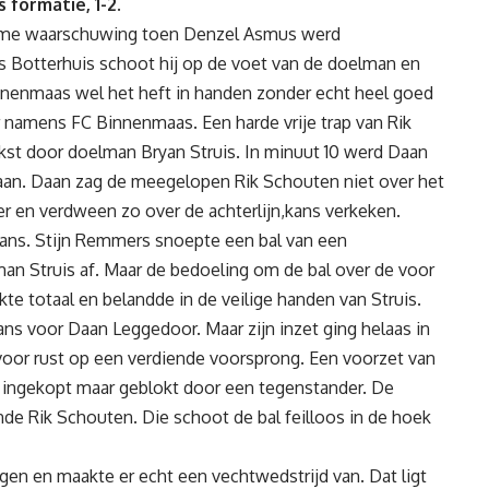
formatie, 1-2.
norme waarschuwing toen Denzel Asmus werd
js Botterhuis schoot hij op de voet van de doelman en
nenmaas wel het heft in handen zonder echt heel goed
r namens FC Binnenmaas. Een harde vrije trap van Rik
st door doelman Bryan Struis. In minuut 10 werd Daan
Laan. Daan zag de meegelopen Rik Schouten niet over het
r en verdween zo over de achterlijn,kans verkeken.
ans. Stijn Remmers snoepte een bal van een
n Struis af. Maar de bedoeling om de bal over de voor
te totaal en belandde in de veilige handen van Struis.
s voor Daan Leggedoor. Maar zijn inzet ging helaas in
oor rust op een verdiende voorsprong. Een voorzet van
 ingekopt maar geblokt door een tegenstander. De
nde Rik Schouten. Die schoot de bal feilloos in de hoek
ngen en maakte er echt een vechtwedstrijd van. Dat ligt