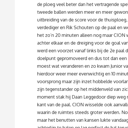
de ploeg veel beter dan het vertragende spel
tweede ballen werden meer en meer gewonne
uitbreiding van de score voor de thuisploe
verdediger en Rik Schouten op de paal en w
het zo’n 20 minuten alleen nog maar CION wa
achter elkaar en de dreiging voor de goal v
werd een voorzet vanaf links bij de 2e paal
doelpunt gepromoveerd en dus tot dan een 
moest wat veranderen en zo kwam Junior van 
hierdoor weer meer evenwichtig en 10 minut
voorsprong maar zijn inzet hobbelde voorla
zijn tegenstander op het middenveld van zic
moment stak hij Daan Leggedoor diep weg ma
kant van de paal. CION wisselde ook aanval
waarin de ruimtes steeds groter werden. N
maar het benutten van kansen lukte vandaag 
achterlijn te halen en lag perfect de bal ter