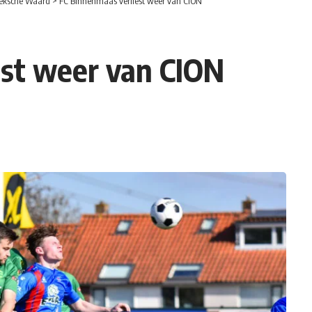
eksche Waard
>
FC Binnenmaas verliest weer van CION
est weer van CION