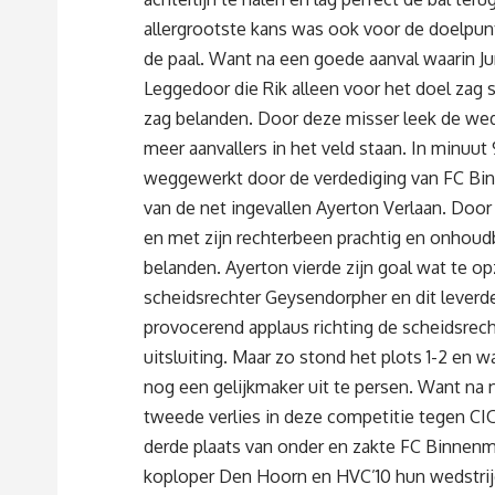
allergrootste kans was ook voor de doelpun
de paal. Want na een goede aanval waarin Ju
Leggedoor die Rik alleen voor het doel zag 
zag belanden. Door deze misser leek de weds
meer aanvallers in het veld staan. In minuu
weggewerkt door de verdediging van FC Bin
van de net ingevallen Ayerton Verlaan. Door
en met zijn rechterbeen prachtig en onhoudb
belanden. Ayerton vierde zijn goal wat te o
scheidsrechter Geysendorpher en dit leverd
provocerend applaus richting de scheidsrech
uitsluiting. Maar zo stond het plots 1-2 en 
nog een gelijkmaker uit te persen. Want na 
tweede verlies in deze competitie tegen CI
derde plaats van onder en zakte FC Binnenma
koploper Den Hoorn en HVC’10 hun wedstrijd