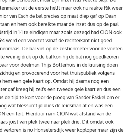
tenmaker uit de eerste helft maar ook nu raakte Rik weer
nior van Esch de bal precies op maat diep gaf op Daan
staan en hem ook bereikte maar de inzet dus op de paal
trijd in 1-1 te eindigen maar zoals gezegd had CION ook
t 94 werd een voorzet vanaf de rechterkant niet goed
nenmaas. De bal viel op de zestienmeter voor de voeten
 te weinig druk op de bal kon hij de bal nog goedkeuren
aar voor doelman Thijs Botterhuis in de kruising doen
pzichtig en provocerend voor het thuispubliek volgens
e hem een gele kaart op. Omdat hij daarna nog een
ter gaf kreeg hij zelfs een tweede gele kaart en dus een
was de tijd te kort voor de ploeg van Sander Fakkel om er
nog wat blessuretijd blies de leidsman af en was een
ON een feit. Hierdoor nam CION wat afstand van de
as juist van plek twee naar plek drie. Dit omdat ook
 verloren is nu Honselersdijk weer koploper maar zijn de