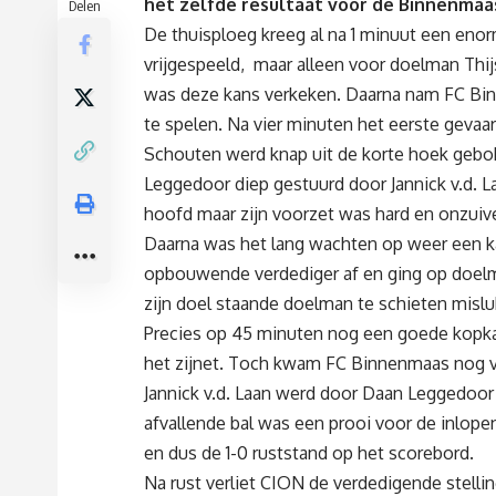
het zelfde resultaat voor de Binnenmaas 
Delen
De thuisploeg kreeg al na 1 minuut een e
vrijgespeeld, maar alleen voor doelman Thi
was deze kans verkeken. Daarna nam FC Bin
te spelen. Na vier minuten het eerste gevaa
Schouten werd knap uit de korte hoek gebok
Leggedoor diep gestuurd door Jannick v.d. 
hoofd maar zijn voorzet was hard en onzuive
Daarna was het lang wachten op weer een k
opbouwende verdediger af en ging op doelma
zijn doel staande doelman te schieten misluk
Precies op 45 minuten nog een goede kopkan
het zijnet. Toch kwam FC Binnenmaas nog v
Jannick v.d. Laan werd door Daan Leggedoor
afvallende bal was een prooi voor de inlope
en dus de 1-0 ruststand op het scorebord.
Na rust verliet CION de verdedigende stelli