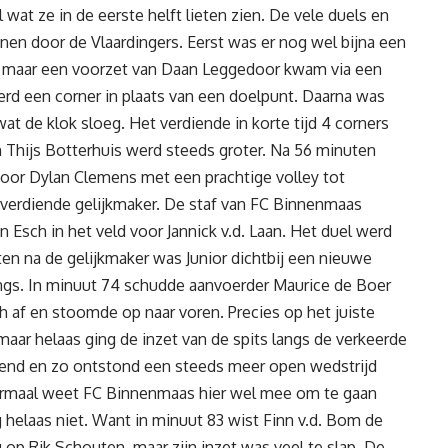
 wat ze in de eerste helft lieten zien. De vele duels en
n door de Vlaardingers. Eerst was er nog wel bijna een
g, maar een voorzet van Daan Leggedoor kwam via een
erd een corner in plaats van een doelpunt. Daarna was
t de klok sloeg. Het verdiende in korte tijd 4 corners
an Thijs Botterhuis werd steeds groter. Na 56 minuten
 door Dylan Clemens met een prachtige volley tot
verdiende gelijkmaker. De staf van FC Binnenmaas
Esch in het veld voor Jannick v.d. Laan. Het duel werd
en na de gelijkmaker was Junior dichtbij een nieuwe
ngs. In minuut 74 schudde aanvoerder Maurice de Boer
h af en stoomde op naar voren. Precies op het juiste
ar helaas ging de inzet van de spits langs de verkeerde
lend en zo ontstond een steeds meer open wedstrijd
ormaal weet FC Binnenmaas hier wel mee om te gaan
helaas niet. Want in minuut 83 wist Finn v.d. Bom de
ug op Rik Schouten, maar zijn inzet was veel te slap. De