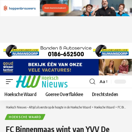
Aa
Lettergrootte
aanpassen
Hoeksche Waard
Goeree Overflakkee
Drechtsteden
Hoeksch Nieuws – Altijd als eerste op de hoogte in de Hoeksche Waard
>
Hoeksche Waard
>
FC Binnenmaas wint van YVV De Zwervers in de Voetbal Rotterdam Cup
HOEKSCHE WAARD
FC Binnenmaas wint van YVV De