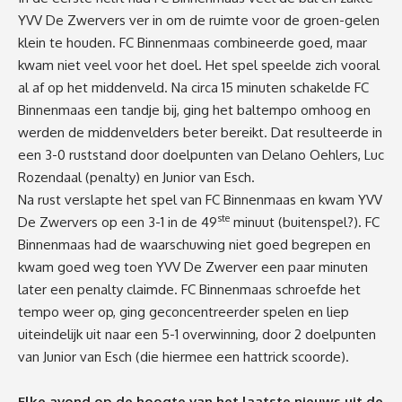
YVV De Zwervers ver in om de ruimte voor de groen-gelen
klein te houden. FC Binnenmaas combineerde goed, maar
kwam niet veel voor het doel. Het spel speelde zich vooral
al af op het middenveld. Na circa 15 minuten schakelde FC
Binnenmaas een tandje bij, ging het baltempo omhoog en
werden de middenvelders beter bereikt. Dat resulteerde in
een 3-0 ruststand door doelpunten van Delano Oehlers, Luc
Rozendaal (penalty) en Junior van Esch.
Na rust verslapte het spel van FC Binnenmaas en kwam YVV
ste
De Zwervers op een 3-1 in de 49
minuut (buitenspel?). FC
Binnenmaas had de waarschuwing niet goed begrepen en
kwam goed weg toen YVV De Zwerver een paar minuten
later een penalty claimde. FC Binnenmaas schroefde het
tempo weer op, ging geconcentreerder spelen en liep
uiteindelijk uit naar een 5-1 overwinning, door 2 doelpunten
van Junior van Esch (die hiermee een hattrick scoorde).
Elke avond op de hoogte van het laatste nieuws uit de