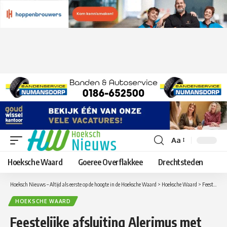
Aa
Lettergrootte
aanpassen
Hoeksche Waard
Goeree Overflakkee
Drechtsteden
Hoeksch Nieuws – Altijd als eerste op de hoogte in de Hoeksche Waard
>
Hoeksche Waard
>
Feestelijke afsluiting Alerimus met het Olliebollenfeest in Numansdorp
HOEKSCHE WAARD
Feestelijke afsluiting Alerimus met