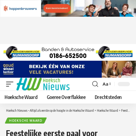
Aa
Lettergrootte
aanpassen
Hoeksche Waard
Goeree Overflakkee
Drechtsteden
Hoeksch Nieuws – Altijd als eerste op de hoogte in de Hoeksche Waard
>
Hoeksche Waard
>
Feestelijke eerste paal voor woningen De Veldspring aan de Sportlaan in Strijen
HOEKSCHE WAARD
Feestelijke eerste paal voor