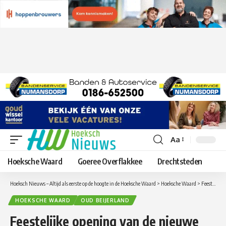
Aa
Lettergrootte
aanpassen
Hoeksche Waard
Goeree Overflakkee
Drechtsteden
Hoeksch Nieuws – Altijd als eerste op de hoogte in de Hoeksche Waard
>
Hoeksche Waard
>
Feestelijke opening van de nieuwe speeltuin aan de Contrabas in Poortwijk III in Oud-Beijerland
HOEKSCHE WAARD
OUD BEIJERLAND
Feestelijke opening van de nieuwe