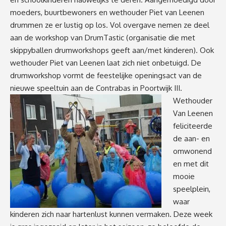
moeders, buurtbewoners en wethouder Piet van Leenen
drummen ze er lustig op los. Vol overgave nemen ze deel
aan de workshop van DrumTastic (organisatie die met
skippyballen drumworkshops geeft aan/met kinderen). Ook
wethouder Piet van Leenen laat zich niet onbetuigd. De
drumworkshop vormt de feestelijke openingsact van de
nieuwe s
peeltuin aan de Contrabas in Poortwijk III.
Wethouder
Van Leenen
feliciteerde
de aan- en
omwonend
en met dit
mooie
speelplein,
waar
kinderen zich naar hartenlust kunnen vermaken. Deze week