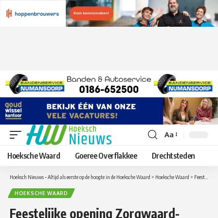
Aa
Lettergrootte
aanpassen
Hoeksche Waard
Goeree Overflakkee
Drechtsteden
Hoeksch Nieuws – Altijd als eerste op de hoogte in de Hoeksche Waard
>
Hoeksche Waard
>
Feestelijke opening Zorgwaard-campus in Oud-Beijerland
HOEKSCHE WAARD
Feestelijke opening Zorgwaard-