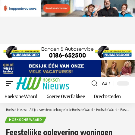
Aa
Lettergrootte
aanpassen
Hoeksche Waard
Goeree Overflakkee
Drechtsteden
Hoeksch Nieuws – Altijd als eerste op de hoogte in de Hoeksche Waard
>
Hoeksche Waard
>
Feestelijke oplevering woningen Julianastraat in Puttershoek
HOEKSCHE WAARD
Feestelijke oplevering woningen