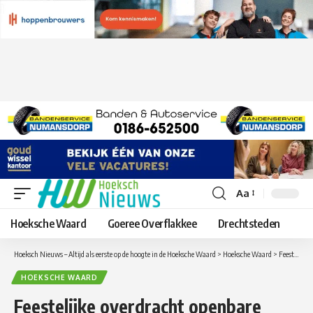
Aa
Lettergrootte
aanpassen
Hoeksche Waard
Goeree Overflakkee
Drechtsteden
Hoeksch Nieuws – Altijd als eerste op de hoogte in de Hoeksche Waard
>
Hoeksche Waard
>
Feestelijke overdracht openbare ruimte Damgaarde in Nieuw-Beijerland
HOEKSCHE WAARD
Feestelijke overdracht openbare