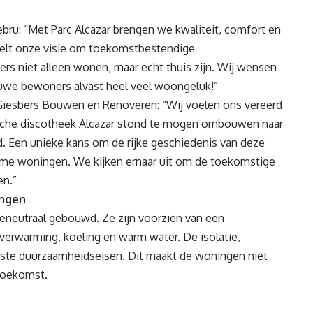
bru: “Met Parc Alcazar brengen we kwaliteit, comfort en
elt onze visie om toekomstbestendige
s niet alleen wonen, maar echt thuis zijn. Wij wensen
uwe bewoners alvast heel veel woongeluk!”
g Giesbers Bouwen en Renoveren: “Wij voelen ons vereerd
ische discotheek Alcazar stond te mogen ombouwen naar
d. Een unieke kans om de rijke geschiedenis van deze
me woningen. We kijken ernaar uit om de toekomstige
en.”
ingen
ieneutraal gebouwd. Ze zijn voorzien van een
warming, koeling en warm water. De isolatie,
gste duurzaamheidseisen. Dit maakt de woningen niet
 toekomst.