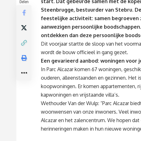
start. Dat gebeurde samen met de kope
Delen
Steenbrugge, bestuurder van Stebru. D
feestelijke activiteit: samen begroeven z
aanwezigen persoonlijke boodschappen. 
ontdekken dan deze persoonlijke boodsc
Dit voorjaar startte de sloop van het voorm
wordt de bouw officieel in gang gezet.
Een gevarieerd aanbod: woningen voor j
In Parc Alcazar komen 67 woningen, geschikt
ouderen, alleenstaanden en gezinnen. Het i
koopwoningen. Er komen appartementen, r
kapwoningen en vrijstaande villa’s.
Wethouder Van der Wulp: “Parc Alcazar bied
woonwensen van onze inwoners. Veel inwon
Alcazar en het zalencentrum. We hopen da
herinneringen maken in hun nieuwe woning