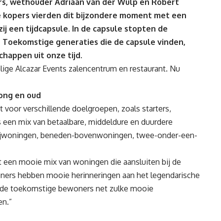
rs, wethouder Adriaan van der Wulp en Robert
e kopers vierden dit bijzondere moment met een
ij een tijdcapsule. In de capsule stopten de
Toekomstige generaties die de capsule vinden,
happen uit onze tijd.
alige Alcazar Events zalencentrum en restaurant. Nu
ong en oud
 voor verschillende doelgroepen, zoals starters,
s een mix van betaalbare, middeldure en duurdere
ijwoningen, beneden-bovenwoningen, twee-onder-een-
t een mooie mix van woningen die aansluiten bij de
ers hebben mooie herinneringen aan het legendarische
t de toekomstige bewoners net zulke mooie
en.”