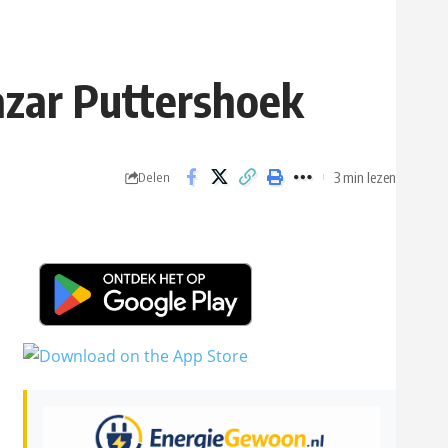
azar Puttershoek
3 min lezen
Delen