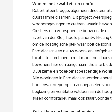
Wonen met kwaliteit en comfort
Robert Steenbrugge, algemeen directeur Ste
duurzaamheid samen. Dit project weerspieg
woonomgevingen te creëren, waarin bewoner
Giesbers een voorspoedige bouw en de nie
Evert van der Kleij, hoofd planontwikkelin
om de nostalgische plek waar ooit de icon
Parc Alcazar, een nieuw woon- en leefgebie
locatie te combineren met moderne, duurza
bewoners hier een aangenaam thuis te bied
Duurzame en toekomstbestendige won
Alle woningen in Parc Alcazar worden energ
bodemwarmtepomp en zonnepanelen voor ver
beglazing en ventilatie voldoen aan de hoo
alleen comfortabel, maar ook klaar voor de
Betrokken partijen en planning