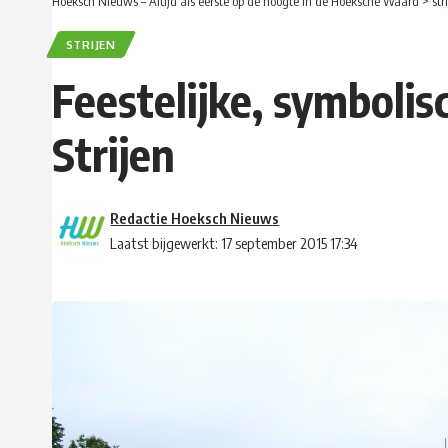
Hoeksch Nieuws – Altijd als eerste op de hoogte in de Hoeksche Waard
>
str
STRIJEN
Feestelijke, symboli
Strijen
Redactie Hoeksch Nieuws
Laatst bijgewerkt: 17 september 2015 17:34