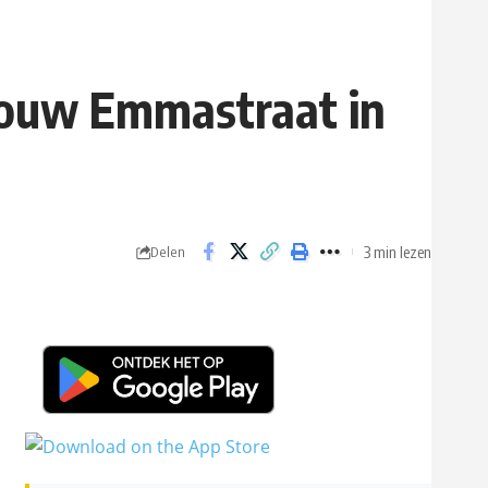
wbouw Emmastraat in
3 min lezen
Delen