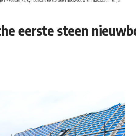
ijen
>
Feestelijke, symbolische eerste steen nieuwbouw Emmastraat in Strijen
sche eerste steen nieu