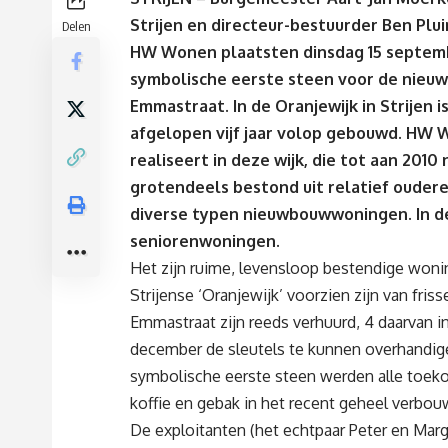
Strijen en directeur-bestuurder Ben Plu
Delen
HW Wonen plaatsten dinsdag 15 septem
symbolische eerste steen voor de nieu
Emmastraat. In de Oranjewijk in Strijen i
afgelopen vijf jaar volop gebouwd. HW
realiseert in deze wijk, die tot aan 2010
grotendeels bestond uit relatief ouder
diverse typen nieuwbouwwoningen. In 
seniorenwoningen.
Het zijn ruime, levensloop bestendige won
Strijense ‘Oranjewijk’ voorzien zijn van fri
Emmastraat zijn reeds verhuurd, 4 daarvan in 
december de sleutels te kunnen overhandig
symbolische eerste steen werden alle toe
koffie en gebak in het recent geheel verbouw
De exploitanten (het echtpaar Peter en Mar