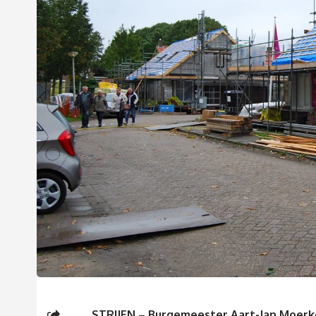
STRIJEN
–
Burgemeester Aart-Jan Moerk