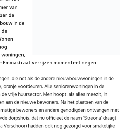
imer van
ber de
wbouw in de
s de
 Wonen
 nog
e woningen,
de Emmastraat verrijzen momenteel negen
ingen, die net als de andere nieuwbouwwoningen in de
sse, oranje voordeuren. Alle seniorenwoningen in de
de vrije huursector. Men hoopt, als alles meezit, in
en aan de nieuwe bewoners. Na het plaatsen van de
komstige bewoners en andere genodigden ontvangen met
de dorpshuis, dat nu officieel de naam ‘Streona’ draagt.
ga Verschoor) hadden ook nog gezorgd voor smakelijke