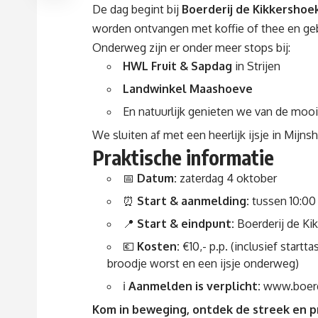
De dag begint bij
Boerderij de Kikkershoe
worden ontvangen met koffie of thee en ge
Onderweg zijn er onder meer stops bij:
HWL Fruit & Sapdag
in Strijen
Landwinkel Maashoeve
En natuurlijk genieten we van de moo
We sluiten af met een heerlijk ijsje in Mijns
Praktische informatie
📅
Datum:
zaterdag 4 oktober
⏰
Start & aanmelding:
tussen 10:00 
📍
Start & eindpunt:
Boerderij de Ki
💶
Kosten:
€10,- p.p. (inclusief start
broodje worst en een ijsje onderweg)
ℹ️
Aanmelden is verplicht:
www.boerde
Kom in beweging, ontdek de streek en p