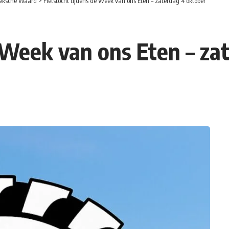
eksche Waard
>
Fietstocht tijdens de Week van ons Eten – zaterdag 4 oktober
e Week van ons Eten – za