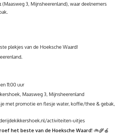
k
(
Maasweg 3, Mijnsheerenland
), waar deelnemers
bak.
iste plekjes van de Hoeksche Waard!
heerenland.
en 11:00 uur
kkershoek,
Maasweg 3, Mijnsheerenland
tasje met promotie en flesje water, koffie/thee & gebak,
rijdekikkershoek.nl/activiteiten-uitjes
roef het beste van de Hoeksche Waard!
🚲🌾🍎