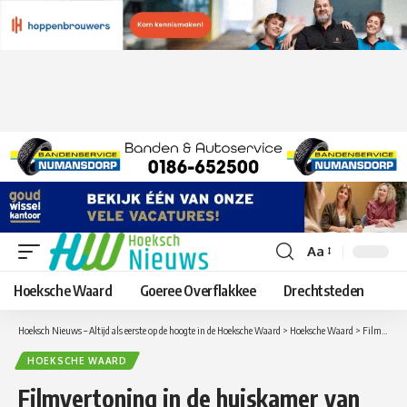
Aa
Lettergrootte
aanpassen
Hoeksche Waard
Goeree Overflakkee
Drechtsteden
Hoeksch Nieuws – Altijd als eerste op de hoogte in de Hoeksche Waard
>
Hoeksche Waard
>
Filmvertoning in de huiskamer van de wijk Puttershoek
HOEKSCHE WAARD
Filmvertoning in de huiskamer van