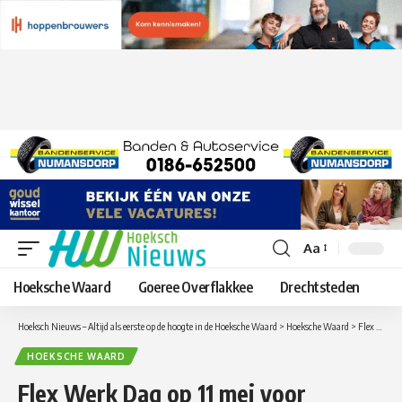
Aa
Lettergrootte
aanpassen
Hoeksche Waard
Goeree Overflakkee
Drechtsteden
Hoeksch Nieuws – Altijd als eerste op de hoogte in de Hoeksche Waard
>
Hoeksche Waard
>
Flex Werk Dag op 11 mei voor (startende) ondernemers en ZZP’ers
HOEKSCHE WAARD
Flex Werk Dag op 11 mei voor