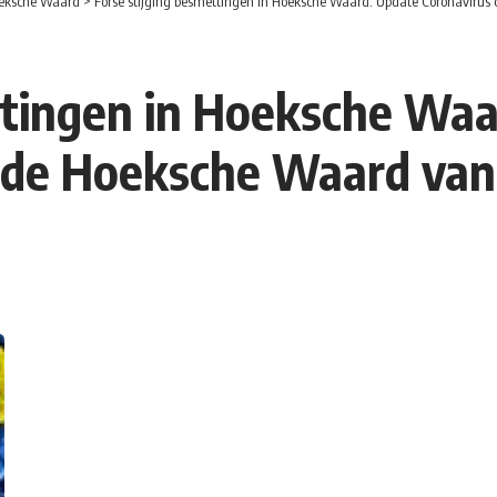
eksche Waard
>
Forse stijging besmettingen in Hoeksche Waard: Update Coronavirus 
ttingen in Hoeksche Wa
in de Hoeksche Waard va