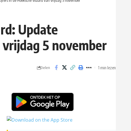
cijfers in de Hoeksche Waard van vrijdag 5 november
ard: Update
n vrijdag 5 november
1 min lezen
Delen