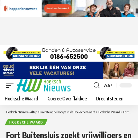
Aa
Lettergrootte
aanpassen
Hoeksche Waard
Goeree Overflakkee
Drechtsteden
Hoeksch Nieuws – Altijd als eerste op de hoogte in de Hoeksche Waard
>
Hoeksche Waard
>
Fort Buitensluis zoekt vrijwilligers en is vanaf eind april elk weekend geopend
HOEKSCHE WAARD
Fort Buitensluis zoekt vrijwilligers en