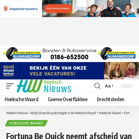
Aa
Lettergrootte
aanpassen
Hoeksche Waard
Goeree Overflakkee
Drechtsteden
Hoeksch Nieuws – Altijd als eerste op de hoogte in de Hoeksche Waard
>
Hoeksche Waard
>
Fortuna Be Quick neemt afscheid van echt gras: nieuw kunstgrasveld op komst
HOEKSCHE WAARD
Fortuna Be Quick neemt afscheid van