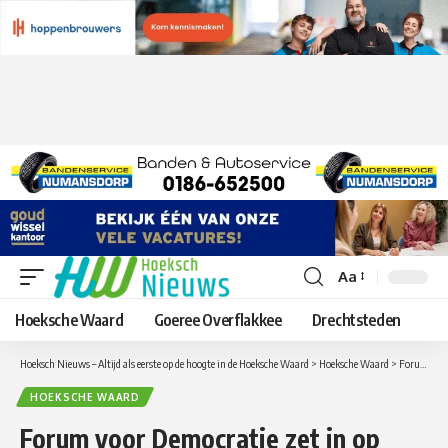
Aa
Lettergrootte
aanpassen
Hoeksche Waard
Goeree Overflakkee
Drechtsteden
Hoeksch Nieuws – Altijd als eerste op de hoogte in de Hoeksche Waard
>
Hoeksche Waard
>
Forum voor Democratie zet in op deelname gemeenteraadsverkiezingen Hoeksche Waard
HOEKSCHE WAARD
Forum voor Democratie zet in op