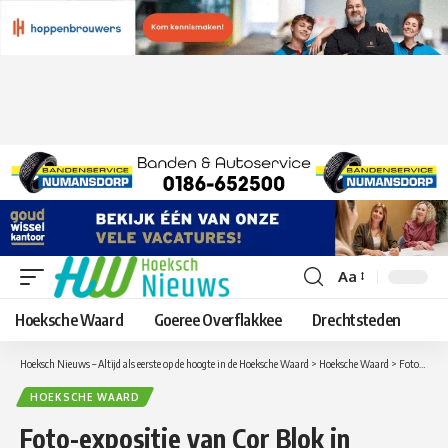
Aa
Lettergrootte
aanpassen
Hoeksche Waard
Goeree Overflakkee
Drechtsteden
Hoeksch Nieuws – Altijd als eerste op de hoogte in de Hoeksche Waard
>
Hoeksche Waard
>
Foto-expositie van Cor Blok in Verzorgingshuis Immanuël in ‘s-Gravendeel
HOEKSCHE WAARD
Foto-expositie van Cor Blok in