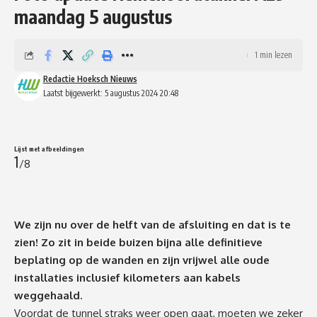
maandag 5 augustus
1 min lezen
Redactie Hoeksch Nieuws
Laatst bijgewerkt: 5 augustus 2024 20:48
Lijst met afbeeldingen
1
/8
We zijn nu over de helft van de afsluiting en dat is te
(Foto's Dura Vermeer/Daisy Koomen en
zien! Zo zit in beide buizen bijna alle definitieve
Rijkswaterstaat/Paul van Baardwijk
Rij
beplating op de wanden en zijn vrijwel alle oude
installaties inclusief kilometers aan kabels
weggehaald.
Voordat de tunnel straks weer open gaat, moeten we zeker