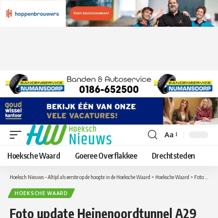
Aa
Lettergrootte
aanpassen
Hoeksche Waard
Goeree Overflakkee
Drechtsteden
Hoeksch Nieuws – Altijd als eerste op de hoogte in de Hoeksche Waard
>
Hoeksche Waard
>
Foto update Heinenoordtunnel A29 maandag 5 augustus
HOEKSCHE WAARD
Foto update Heinenoordtunnel A29