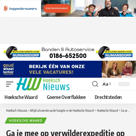
Aa
Lettergrootte
aanpassen
Hoeksche Waard
Goeree Overflakkee
Drechtsteden
Hoeksch Nieuws – Altijd als eerste op de hoogte in de Hoeksche Waard
>
Hoeksche Waard
>
Ga je mee op verwilderexpeditie op Tiengemeten?
HOEKSCHE WAARD
Ga je mee op verwilderexpeditie op