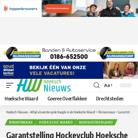
Aa
Lettergrootte
aanpassen
Hoeksche Waard
Goeree Overflakkee
Drechtsteden
Hoeksch Nieuws – Altijd als eerste op de hoogte in de Hoeksche Waard
>
Binnenmaas
>
Garantstelling Hockeyclub Hoeksche Waard in Mijnsheerenland ondertekend
BINNENMAAS
HOEKSCHE WAARD
MIJNSHEERENLAND
Garantstelling Hockeyclub Hoeksche