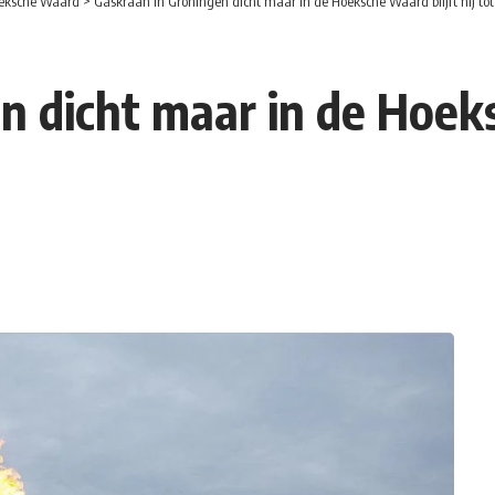
eksche Waard
>
Gaskraan in Groningen dicht maar in de Hoeksche Waard blijft hij to
 dicht maar in de Hoeks