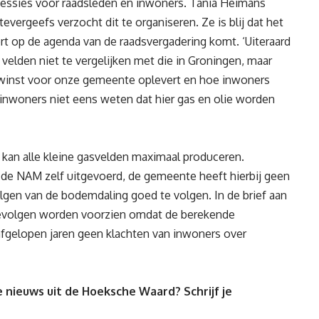
essies voor raadsleden en inwoners. Tania Heimans
vergeefs verzocht dit te organiseren. Ze is blij dat het
t op de agenda van de raadsvergadering komt. ‘Uiteraard
velden niet te vergelijken met die in Groningen, maar
k winst voor onze gemeente oplevert en hoe inwoners
l inwoners niet eens weten dat hier gas en olie worden
ig kan alle kleine gasvelden maximaal produceren.
e NAM zelf uitgevoerd, de gemeente heeft hierbij geen
lgen van de bodemdaling goed te volgen. In de brief aan
 gevolgen worden voorzien omdat de berekende
afgelopen jaren geen klachten van inwoners over
 nieuws uit de Hoeksche Waard? Schrijf je