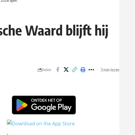
t 2028 open
che Waard blijft hij
3 min lezen
Delen