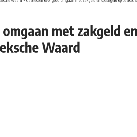
eksche Waard
>
Gastlessen over goed omgaan met zakgeld en spaargeld op basissch
d omgaan met zakgeld en
Hoeksche Waard