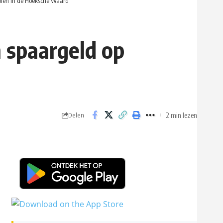
olen in de Hoeksche Waard
 spaargeld op
2 min lezen
Delen