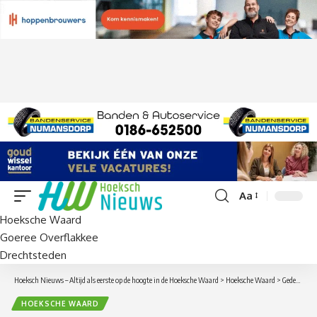
Aa
Lettergrootte
Hoeksche Waard
aanpassen
Goeree Overflakkee
Drechtsteden
Hoeksch Nieuws – Altijd als eerste op de hoogte in de Hoeksche Waard
>
Hoeksche Waard
>
Gedeelte collectie Museum Oude Raadhuis Oud-Beijerland naar Museum Hoeksche Waard in Heinenoord
HOEKSCHE WAARD