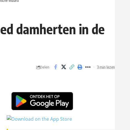
eksche Waard
ied damherten in de
3 min lezen
Delen