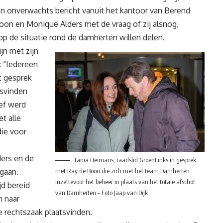
n onverwachts bericht vanuit het kantoor van Berend
oon en Monique Alders met de vraag of zij alsnog,
op de situatie rond de damherten willen delen.
jn met zijn
: “Iedereen
it gesprek
tsvinden
ief werd
t alle
die voor
ers en de
Tania Heimans, raadslid GroenLinks in gesprek
gaan.
met Ray de Boon die zich met het team Damherten
inzettevoor het beheer in plaats van het totale afschot
jd bereid
van Damherten – Foto Jaap van Dijk
n naar
e rechtszaak plaatsvinden.