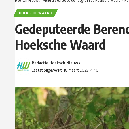
Hoeksch Nieuws – Altijd als eerste op de hoogte in de Hoeksche Waard
>
Ho
HOEKSCHE WAARD
Gedeputeerde Berend 
Hoeksche Waard
Redactie Hoeksch Nieuws
Laatst bijgewerkt: 18 maart 2025 14:40