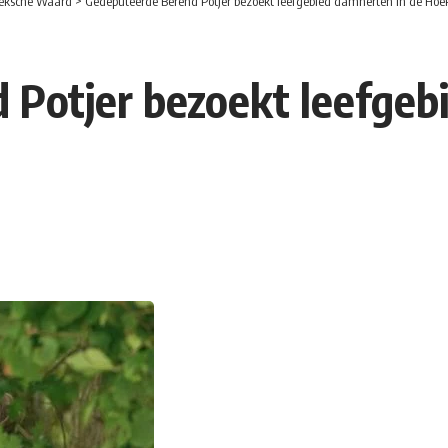
eksche Waard
>
Gedeputeerde Berend Potjer bezoekt leefgebied damherten in de Ho
Potjer bezoekt leefgeb