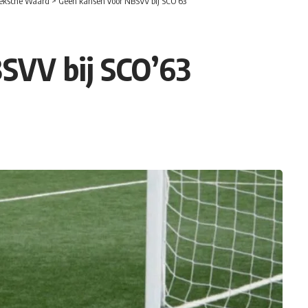
eksche Waard
>
Geen kansen voor NBSVV bij SCO’63
SVV bij SCO’63