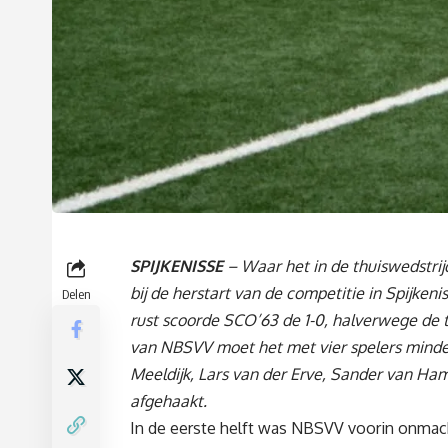
SPIJKENISSE
– Waar het in de thuiswedstri
bij de herstart van de competitie in Spijkeni
Delen
rust scoorde SCO’63 de 1-0, halverwege de tw
van NBSVV moet het met vier spelers minder 
Meeldijk, Lars van der Erve, Sander van Ham
afgehaakt.
In de eerste helft was NBSVV voorin onmac