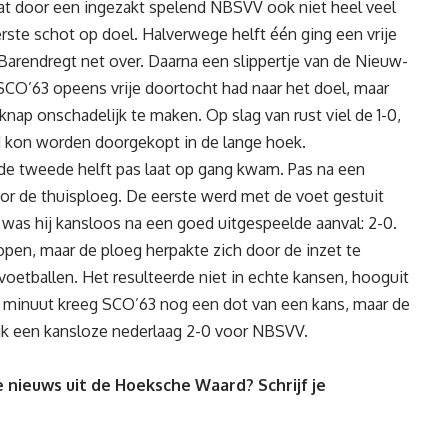
at door een ingezakt spelend NBSVV ook niet heel veel
rste schot op doel. Halverwege helft één ging een vrije
arendregt net over. Daarna een slippertje van de Nieuw-
SCO’63 opeens vrije doortocht had naar het doel, maar
nap onschadelijk te maken. Op slag van rust viel de 1-0,
rd kon worden doorgekopt in de lange hoek.
de tweede helft pas laat op gang kwam. Pas na een
or de thuisploeg. De eerste werd met de voet gestuit
was hij kansloos na een goed uitgespeelde aanval: 2-0.
pen, maar de ploeg herpakte zich door de inzet te
oetballen. Het resulteerde niet in echte kansen, hooguit
te minuut kreeg SCO’63 nog een dot van een kans, maar de
lijk een kansloze nederlaag 2-0 voor NBSVV.
 nieuws uit de Hoeksche Waard? Schrijf je