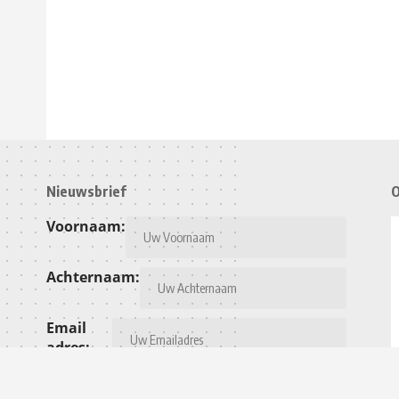
Nieuwsbrief
O
Voornaam:
Achternaam:
Email
adres: