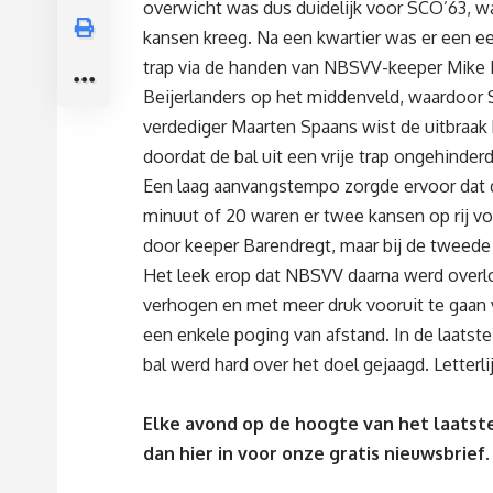
overwicht was dus duidelijk voor SCO’63, w
kansen kreeg. Na een kwartier was er een ee
trap via de handen van NBSVV-keeper Mike B
Beijerlanders op het middenveld, waardoor 
verdediger Maarten Spaans wist de uitbraak k
doordat de bal uit een vrije trap ongehinde
Een laag aanvangstempo zorgde ervoor dat 
minuut of 20 waren er twee kansen op rij vo
door keeper Barendregt, maar bij de tweede 
Het leek erop dat NBSVV daarna werd overlo
verhogen en met meer druk vooruit te gaan v
een enkele poging van afstand. In de laats
bal werd hard over het doel gejaagd. Letter
Elke avond op de hoogte van het laatste
dan
hier
in voor onze gratis nieuwsbrief.