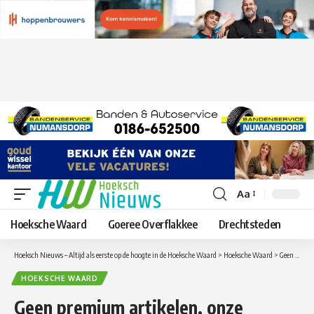
Aa
Lettergrootte
aanpassen
Hoeksche Waard
Goeree Overflakkee
Drechtsteden
Hoeksch Nieuws – Altijd als eerste op de hoogte in de Hoeksche Waard
>
Hoeksche Waard
>
Geen premium artikelen, onze berichten zijn altijd gratis zonder account te lezen, Bent u al geabonneerd op onze dagelijkse nieuwsbrief?
HOEKSCHE WAARD
Geen premium artikelen, onze