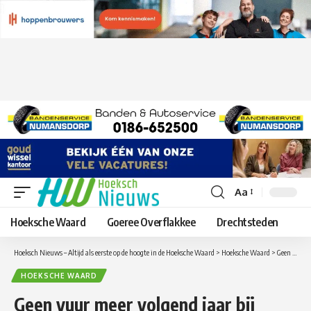
Aa
Lettergrootte
aanpassen
Hoeksche Waard
Goeree Overflakkee
Drechtsteden
Hoeksch Nieuws – Altijd als eerste op de hoogte in de Hoeksche Waard
>
Hoeksche Waard
>
Geen vuur meer volgend jaar bij Jeugdland Strijen, Gemeente Hoeksche Waard laat jarenlange traditie in rook opgaan
HOEKSCHE WAARD
Geen vuur meer volgend jaar bij