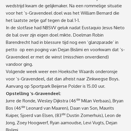
wedstrijd kwam de gelijkmaker. Na een rommelige situatie
voor het ’s-Gravendeel doel was het William Bernard die
het laatste zetje gaf tegen de bal 1-1.
In de slotfase had NBSVV geluk nadat Eustaquio Jesus Nieto
de bal over zijn eigen doel mikte. Doelman Robin
Barendrecht had in blessure tijd nog een ‘glanzparade’ in
petto op een poging van Dejan Bislimi en voorkwam dat ’s-
Gravendeel er met de winst (misschien onverdiend)
vandoor ging.
Volgende week weer een Hoeksche Waards onderonsje
voor ’s-Gravendeel, dat dan afreist naar Zinkwegse Boys.
Aanvang op Sportpark Beijerse Polder is 15.00 uur.
Opstelling ’s-Gravendeel:
ste
Jurre de Ronde, Wesley Dijkstra (46
Milan Verbaas), Bryan
ste
Bos (46
Leonard van Maaren), Daan van Son, Maurits
ste
Kuiper, Sjoerd van Elsen, (83
Dustin Zomerhuis), Leon de
Jong, Zoey Hoogwerf, Ryan aarnoudse, Levi Vugts, Dejan
Bislimi