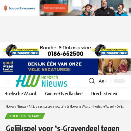
Aa
Lettergrootte
aanpassen
Hoeksche Waard
Goeree Overflakkee
Drechtsteden
Hoeksch Nieuws – Altijd als eerste op de hoogte in de Hoeksche Waard
>
Hoeksche Waard
>
Gelijkspel voor ‘s-Gravendeel tegen NBSVV
HOEKSCHE WAARD
Gelijkspel voor ‘s-Gravendeel tegen