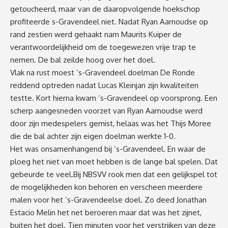
getoucheerd, maar van de daaropvolgende hoekschop
profiteerde s-Gravendeel niet. Nadat Ryan Aarnoudse op
rand zestien werd gehaakt nam Maurits Kuiper de
verantwoordelijkheid om de toegewezen vrije trap te
nemen. De bal zeilde hoog over het doel.
Vlak na rust moest ’s-Gravendeel doelman De Ronde
reddend optreden nadat Lucas Kleinjan zijn kwaliteiten
testte. Kort hierna kwam ’s-Gravendeel op voorsprong. Een
scherp aangesneden voorzet van Ryan Aarnoudse werd
door zijn medespelers gemist, helaas was het Thijs Moree
die de bal achter zijn eigen doelman werkte 1-0.
Het was onsamenhangend bij ’s-Gravendeel. En waar de
ploeg het niet van moet hebben is de lange bal spelen. Dat
gebeurde te veel.Bij NBSVV rook men dat een gelijkspel tot
de mogelijkheden kon behoren en verscheen meerdere
malen voor het ’s-Gravendeelse doel. Zo deed Jonathan
Estacio Melin het net beroeren maar dat was het zijnet,
buiten het doel. Tien minuten voor het verstrijken van deze