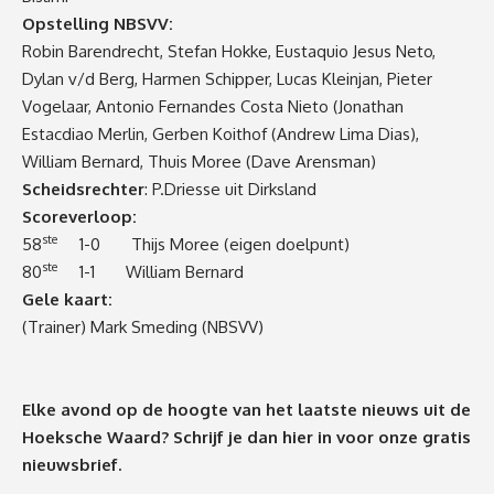
Opstelling NBSVV:
Robin Barendrecht, Stefan Hokke, Eustaquio Jesus Neto,
Dylan v/d Berg, Harmen Schipper, Lucas Kleinjan, Pieter
Vogelaar, Antonio Fernandes Costa Nieto (Jonathan
Estacdiao Merlin, Gerben Koithof (Andrew Lima Dias),
William Bernard, Thuis Moree (Dave Arensman)
Scheidsrechter
: P.Driesse uit Dirksland
Scoreverloop:
ste
58
1-0 Thijs Moree (eigen doelpunt)
ste
80
1-1 William Bernard
Gele kaart:
(Trainer) Mark Smeding (NBSVV)
Elke avond op de hoogte van het laatste nieuws uit de
Hoeksche Waard? Schrijf je dan
hier
in voor onze gratis
nieuwsbrief.