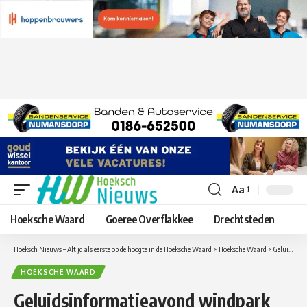
Aa
Lettergrootte
aanpassen
Hoeksche Waard
Goeree Overflakkee
Drechtsteden
Hoeksch Nieuws – Altijd als eerste op de hoogte in de Hoeksche Waard
>
Hoeksche Waard
>
Geluidsinformatieavond windpark Oude Maas op woensdag 12 april
HOEKSCHE WAARD
Geluidsinformatieavond windpark