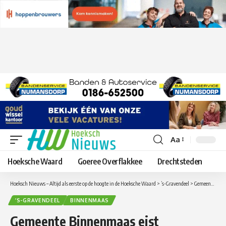
Aa
Lettergrootte
aanpassen
Hoeksche Waard
Goeree Overflakkee
Drechtsteden
Hoeksch Nieuws – Altijd als eerste op de hoogte in de Hoeksche Waard
>
’s-Gravendeel
>
Gemeente Binnenmaas eist dwangsom Thermen Binnen de Maas op en sluit horeca.
’S-GRAVENDEEL
BINNENMAAS
Gemeente Binnenmaas eist