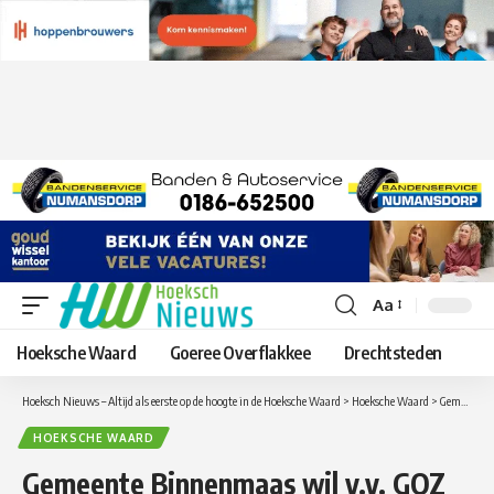
Aa
Lettergrootte
aanpassen
Hoeksche Waard
Goeree Overflakkee
Drechtsteden
Hoeksch Nieuws – Altijd als eerste op de hoogte in de Hoeksche Waard
>
Hoeksche Waard
>
Gemeente Binnenmaas wil v.v. GOZ Mijnsheerenland maatwerkvoorschriften opleggen
HOEKSCHE WAARD
Gemeente Binnenmaas wil v.v. GOZ