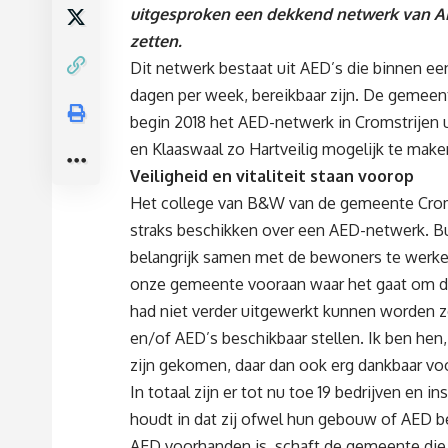
uitgesproken een dekkend netwerk van AED
zetten.
Dit netwerk bestaat uit AED’s die binnen ee
dagen per week, bereikbaar zijn. De gemee
begin 2018 het AED-netwerk in Cromstrijen u
en Klaaswaal zo Hartveilig mogelijk te make
Veiligheid en vitaliteit staan voorop
Het college van B&W van de gemeente Croms
straks beschikken over een AED-netwerk. Bu
belangrijk samen met de bewoners te werken
onze gemeente vooraan waar het gaat om de ve
had niet verder uitgewerkt kunnen worden 
en/of AED’s beschikbaar stellen. Ik ben he
zijn gekomen, daar dan ook erg dankbaar voo
In totaal zijn er tot nu toe 19 bedrijven en
houdt in dat zij ofwel hun gebouw of AED be
AED voorhanden is, schaft de gemeente die