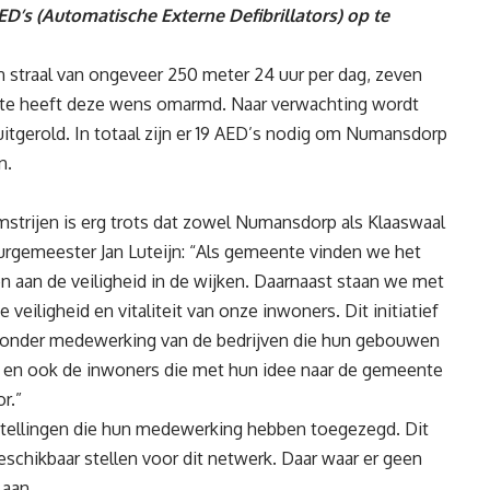
’s (Automatische Externe Defibrillators) op te
n straal van ongeveer 250 meter 24 uur per dag, zeven
nte heeft deze wens omarmd. Naar verwachting wordt
itgerold. In totaal zijn er 19 AED’s nodig om Numansdorp
n.
trijen is erg trots dat zowel Numansdorp als Klaaswaal
rgemeester Jan Luteijn: “Als gemeente vinden we het
 aan de veiligheid in de wijken. Daarnaast staan we met
iligheid en vitaliteit van onze inwoners. Dit initiatief
zonder medewerking van de bedrijven die hun gebouwen
n, en ook de inwoners die met hun idee naar de gemeente
r.”
 instellingen die hun medewerking hebben toegezegd. Dit
schikbaar stellen voor dit netwerk. Daar waar er geen
 aan.