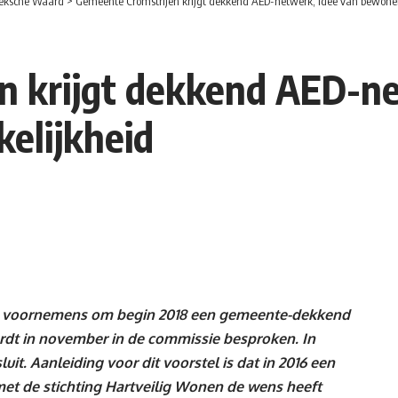
eksche Waard
>
Gemeente Cromstrijen krijgt dekkend AED-netwerk, Idee van bewoner
n krijgt dekkend AED-ne
elijkheid
is voornemens om begin 2018 een gemeente-dekkend
ordt in november in de commissie besproken. In
t. Aanleiding voor dit voorstel is dat in 2016 een
t de stichting Hartveilig Wonen de wens heeft