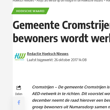
Hoeksch Nieuws – Altijd als eerste op de hoogte in de Hoeksche Waard
>
Ho
HOEKSCHE WAARD
Gemeente Cromstrije
bewoners wordt werk
Redactie Hoeksch Nieuws
Laatst bijgewerkt: 26 oktober 2017 14:08
Cromstrijen – De gemeente Cromstrijen 
AED-netwerk in te richten. Dit voorstel w
Delen
december neemt de raad hierover een beslui
groep bewoners uit Numansdorp samen me