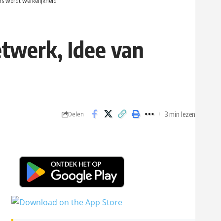
s wordt werkelijkheid
twerk, Idee van
3 min lezen
Delen