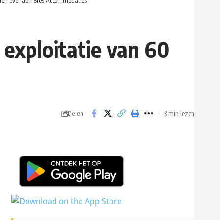
den over aan Bres Accommodaties
exploitatie van 60
3 min lezen
Delen