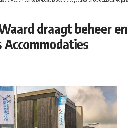
eksche Waard
>
Gemeente Hoeksche Waard draagt beheer en exploitatie van 60 pan
aard draagt beheer en 
s Accommodaties