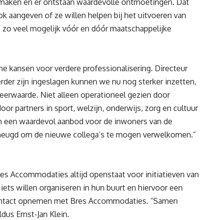
maken en er ontstaan waardevolle ontmoetingen. Dat
ok aangeven of ze willen helpen bij het uitvoeren van
o veel mogelijk vóór en dóór maatschappelijke
 kansen voor verdere professionalisering. Directeur
eerder zijn ingeslagen kunnen we nu nog sterker inzetten,
eerwaarde. Niet alleen operationeel gezien door
or partners in sport, welzijn, onderwijs, zorg en cultuur
 van een waardevol aanbod voor de inwoners van de
rheugd om de nieuwe collega’s te mogen verwelkomen.”
Bres Accommodaties altijd openstaat voor initiatieven van
ets willen organiseren in hun buurt en hiervoor een
d contact opnemen met Bres Accommodaties. “Samen
dus Ernst-Jan Klein.