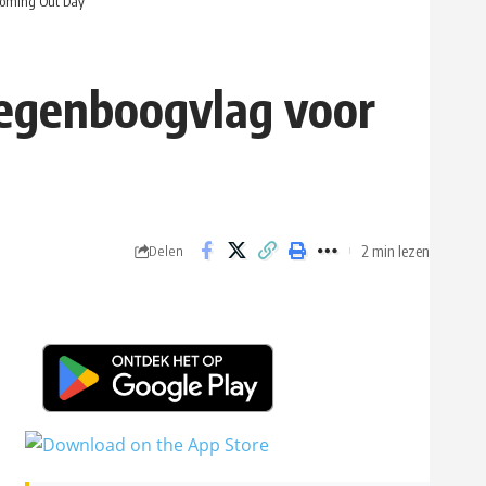
Coming Out Day
Regenboogvlag voor
2 min lezen
Delen