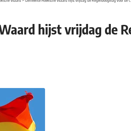
eksche Waard
>
Gemeente Hoeksche Waard hijst vrijdag de Regenboogvlag voor de 
aard hijst vrijdag de 