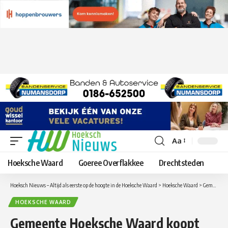
Aa
Lettergrootte
aanpassen
Hoeksche Waard
Goeree Overflakkee
Drechtsteden
Hoeksch Nieuws – Altijd als eerste op de hoogte in de Hoeksche Waard
>
Hoeksche Waard
>
Gemeente Hoeksche Waard koopt recreatiegebied Hitsertse Kade
HOEKSCHE WAARD
Gemeente Hoeksche Waard koopt