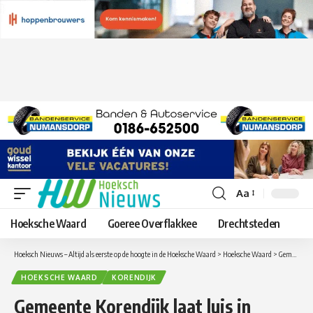
Aa
Lettergrootte
aanpassen
Hoeksche Waard
Goeree Overflakkee
Drechtsteden
Hoeksch Nieuws – Altijd als eerste op de hoogte in de Hoeksche Waard
>
Hoeksche Waard
>
Gemeente Korendijk laat luis in bomen zitten
HOEKSCHE WAARD
KORENDIJK
Gemeente Korendijk laat luis in