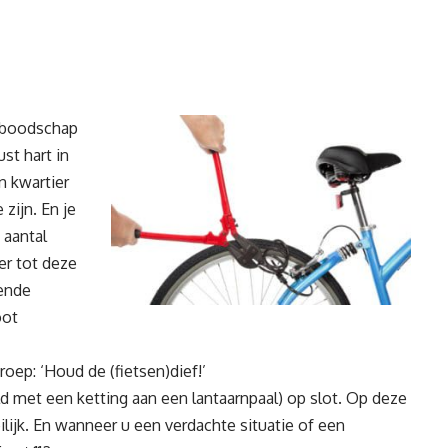
 boodschap
st hart in
n kwartier
 zijn. En je
 aantal
er tot deze
gende
oot
oep: ‘Houd de (
fietsen)dief!’
d met een ketting aan een lantaarnpaal) op slot. Op deze
lijk. En wanneer u een verdachte situatie of een