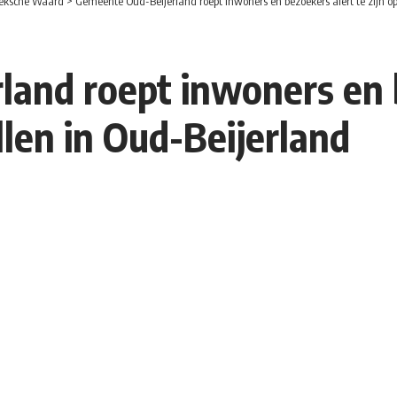
eksche Waard
>
Gemeente Oud-Beijerland roept inwoners en bezoekers alert te zijn op
and roept inwoners en b
llen in Oud-Beijerland