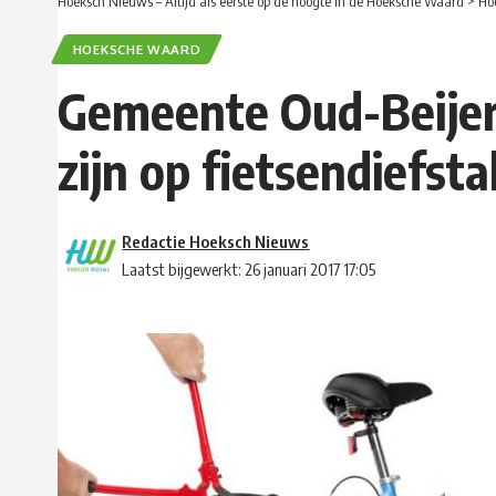
Hoeksch Nieuws – Altijd als eerste op de hoogte in de Hoeksche Waard
>
Ho
HOEKSCHE WAARD
Gemeente Oud-Beijerl
zijn op fietsendiefsta
Redactie Hoeksch Nieuws
Laatst bijgewerkt: 26 januari 2017 17:05