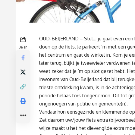
OUD-BEIJERLAND – Stel… je gaat even een
doen op de fiets. Je parkeert ‘m met een geru
Delen
het centrum en gaat de winkel in. Kom je ee
later terug, blijkt je tweewieler verdwenen te
weet zeker dat je ‘m op slot gezet hebt. Het
inwoners van Oud-Beijerland dat bij terugke
trieste ontdekking kwam, is in de achterlig
periode helaas fors toegenomen. Dit tot gr
ongenoegen van politie en gemeente(n).
Vandaar hun eensgezinde en klemmende opr
Zet daarom uw/jouw fiets extra (bijvoorbeel
wijze maakt u het het dievengilde extra moei