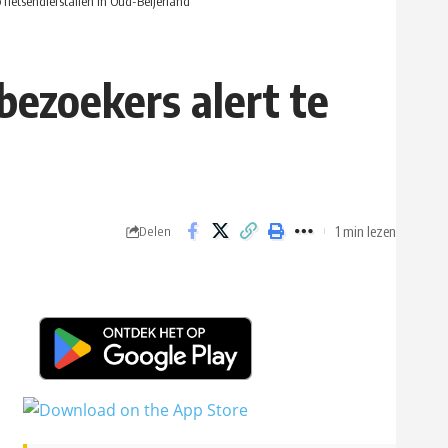
 fietsendiefstallen in Oud-Beijerland
ezoekers alert te
1 min lezen
Delen