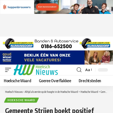
Aa
Lettergrootte
aanpassen
Hoeksche Waard
Goeree Overflakkee
Drechtsteden
Hoeksch Nieuws – Altijd als eerste op de hoogte in de Hoeksche Waard
>
Hoeksche Waard
>
Gemeente Strijen boekt positief resultaat van ruim 1 miljoen euro
HOEKSCHE WAARD
Gemeente Strijen boekt positief