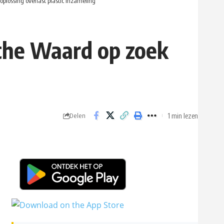
lossing overlast plastic inzameling
che Waard op zoek
1 min lezen
Delen