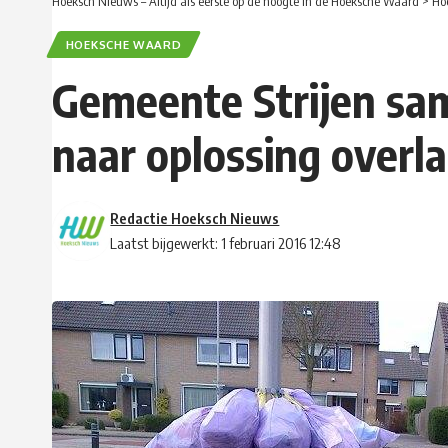
Hoeksch Nieuws – Altijd als eerste op de hoogte in de Hoeksche Waard
>
Ho
HOEKSCHE WAARD
Gemeente Strijen sa
naar oplossing overla
Redactie Hoeksch Nieuws
Laatst bijgewerkt: 1 februari 2016 12:48