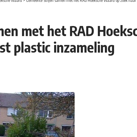
eksche Waard
>
Gemeente Strijen samen met het RAD Hoeksche Waard op zoek naar op
men met het RAD Hoeks
st plastic inzameling