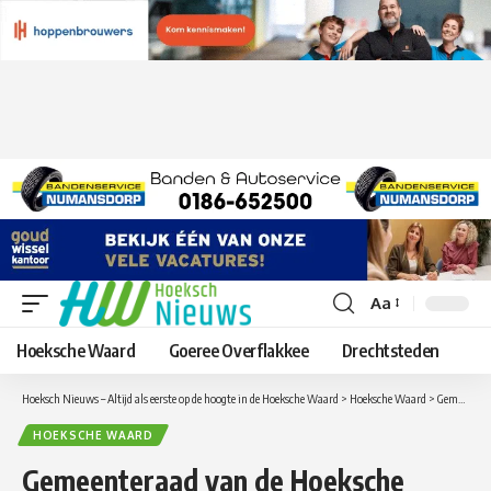
Aa
Lettergrootte
aanpassen
Hoeksche Waard
Goeree Overflakkee
Drechtsteden
Hoeksch Nieuws – Altijd als eerste op de hoogte in de Hoeksche Waard
>
Hoeksche Waard
>
Gemeenteraad van de Hoeksche Waard buigt zich over nieuw begraafplaatsenbeleid
HOEKSCHE WAARD
Gemeenteraad van de Hoeksche