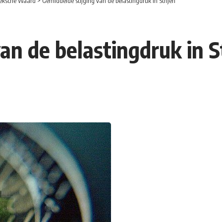
eksche Waard
>
Gemiddelde stijging van de belastingdruk in Strijen
an de belastingdruk in S