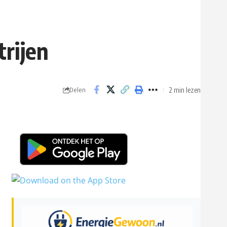
trijen
2 min lezen
Delen