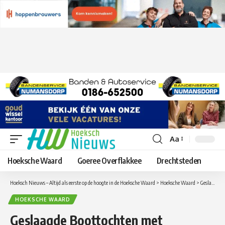
Aa
Lettergrootte
aanpassen
Hoeksche Waard
Goeree Overflakkee
Drechtsteden
Hoeksch Nieuws – Altijd als eerste op de hoogte in de Hoeksche Waard
>
Hoeksche Waard
>
Geslaagde Boottochten met zeilcharter de Zeeland ter ere van het 25 jarige jubileum van de Zonnebloem Binnenmaas
HOEKSCHE WAARD
Geslaagde Boottochten met