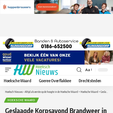
Aa
Lettergrootte
aanpassen
Hoeksche Waard
Goeree Overflakkee
Drechtsteden
Hoeksch Nieuws – Altijd als eerste op de hoogte in de Hoeksche Waard
>
Hoeksche Waard
>
Geslaagde Korpsavond Brandweer in Alcazar Events
HOEKSCHE WAARD
Geslaagde Korpsavond Brandweer in