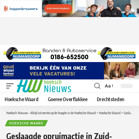
Aa
Lettergrootte
aanpassen
Hoeksche Waard
Goeree Overflakkee
Drechtsteden
Hoeksch Nieuws – Altijd als eerste op de hoogte in de Hoeksche Waard
>
Hoeksche Waard
>
Geslaagde opruimactie in Zuid-Beijerland: tientallen vrijwilligers maken het dorp schoner
HOEKSCHE WAARD
Geslaagde opruimactie in Zuid-