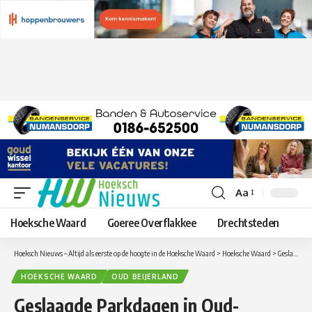
Aa
Lettergrootte
aanpassen
Hoeksche Waard
Goeree Overflakkee
Drechtsteden
Hoeksch Nieuws – Altijd als eerste op de hoogte in de Hoeksche Waard
>
Hoeksche Waard
>
Geslaagde Parkdagen in Oud-Beijerland
HOEKSCHE WAARD
OUD BEIJERLAND
Geslaagde Parkdagen in Oud-