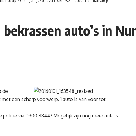
mansdorp
>
Getuigen gezocht van bekrassen auto’s in Numansdorp
n bekrassen auto’s in N
p de
et een scherp voorwerp. 1 auto is van voor tot
e politie via 0900 8844? Mogelijk zijn nog meer auto’s