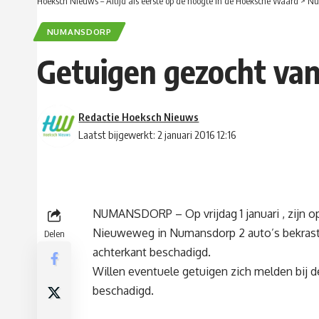
Hoeksch Nieuws – Altijd als eerste op de hoogte in de Hoeksche Waard
>
Nu
NUMANSDORP
Getuigen gezocht va
Redactie Hoeksch Nieuws
Laatst bijgewerkt: 2 januari 2016 12:16
NUMANSDORP – Op vrijdag 1 januari , zijn o
Nieuweweg in Numansdorp 2 auto’s bekrast m
Delen
achterkant beschadigd.
Willen eventuele getuigen zich melden bij d
beschadigd.