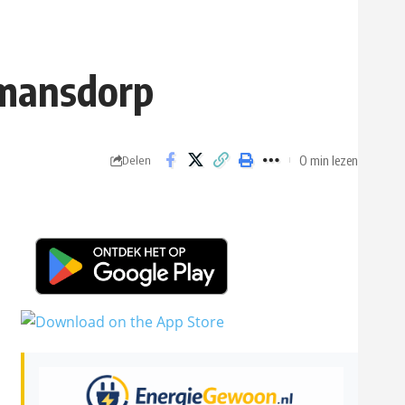
umansdorp
0 min lezen
Delen