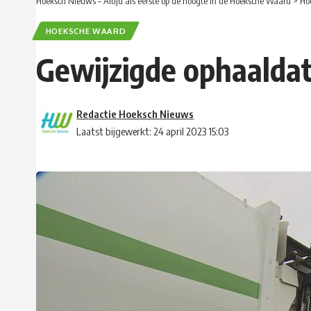
Hoeksch Nieuws – Altijd als eerste op de hoogte in de Hoeksche Waard
>
Ho
HOEKSCHE WAARD
Gewijzigde ophaalda
Redactie Hoeksch Nieuws
Laatst bijgewerkt: 24 april 2023 15:03