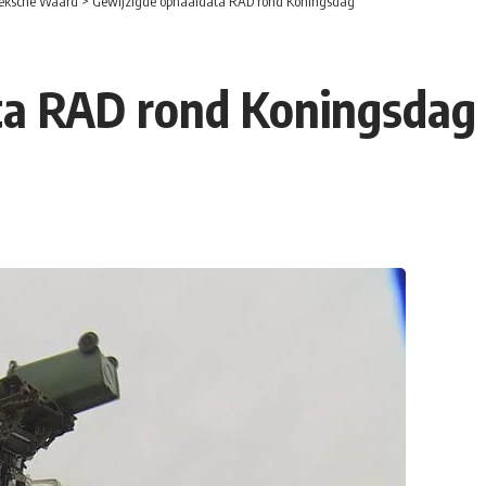
eksche Waard
>
Gewijzigde ophaaldata RAD rond Koningsdag
ta RAD rond Koningsdag