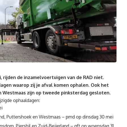
 rijden de inzamelvoertuigen van de RAD niet.
agen waarop zij je afval komen ophalen. Ook het
in Westmaas zijn op tweede pinksterdag gesloten.
ijzigde ophaaldagen:
ei
nd, Puttershoek en Westmaas – pmd op dinsdag 30 mei
dorp, Piershil en Zuid-Beijerland – gft op woensdag 31