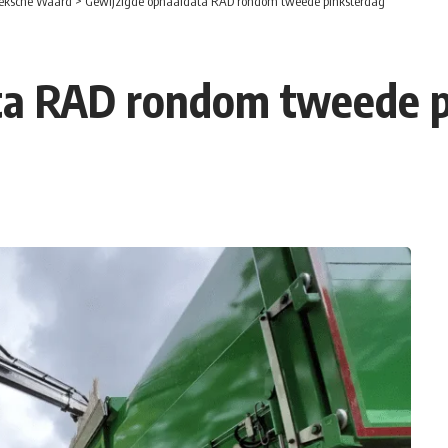
eksche Waard
>
Gewijzigde ophaaldata RAD rondom tweede pinksterdag
ta RAD rondom tweede p