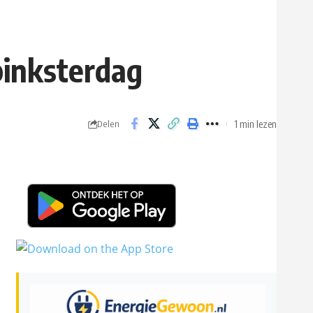
inksterdag
1 min lezen
Delen